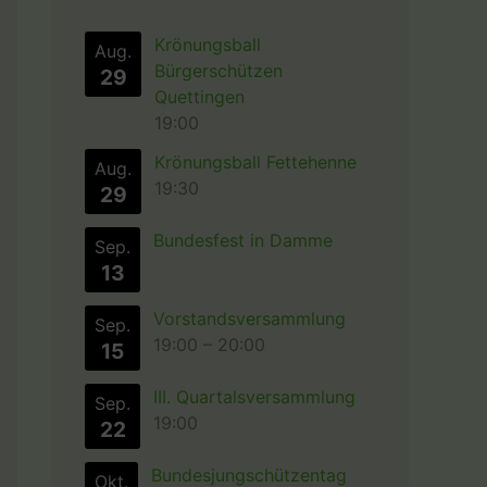
Krönungsball
Aug.
Bürgerschützen
29
Quettingen
19:00
Krönungsball Fettehenne
Aug.
19:30
29
Bundesfest in Damme
Sep.
13
Vorstandsversammlung
Sep.
19:00
–
20:00
15
III. Quartalsversammlung
Sep.
19:00
22
Bundesjungschützentag
Okt.