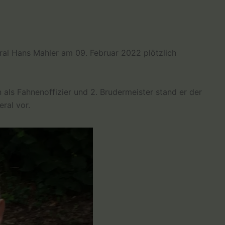
ral Hans Mahler am 09. Februar 2022 plötzlich
 als Fahnenoffizier und 2. Brudermeister stand er der
eral vor.