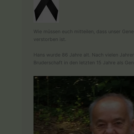
Wie müssen euch mitteilen, dass unser Gene
verstorben ist.
Hans wurde 86 Jahre alt. Nach vielen Jahren
Bruderschaft in den letzten 15 Jahre als Gen