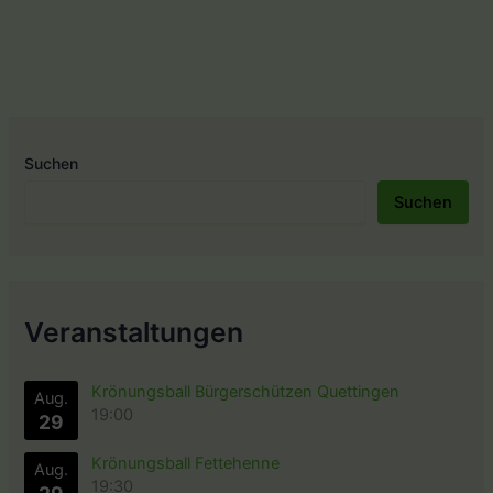
neue
Tellkönig.
Suchen
Suchen
Veranstaltungen
Krönungsball Bürgerschützen Quettingen
Aug.
19:00
29
Krönungsball Fettehenne
Aug.
19:30