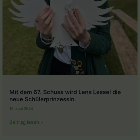
Mit dem 67. Schuss wird Lena Lessel die
neue Schülerprinzessin.
15. Juni 2024
Mit
Beitrag lesen »
dem
67.