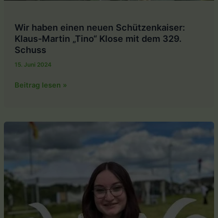
Wir haben einen neuen Schützenkaiser:
Klaus-Martin „Tino“ Klose mit dem 329.
Schuss
15. Juni 2024
Wir
Beitrag lesen »
haben
einen
neuen
Schützenkaiser:
Klaus-
Martin
„Tino“
Klose
mit
dem
329.