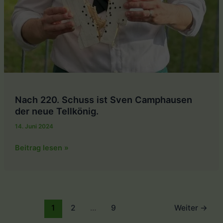
Nach 220. Schuss ist Sven Camphausen
der neue Tellkönig.
14. Juni 2024
Nach
Beitrag lesen »
220.
Schuss
ist
Sven
Camphausen
1
2
…
9
Weiter
→
der