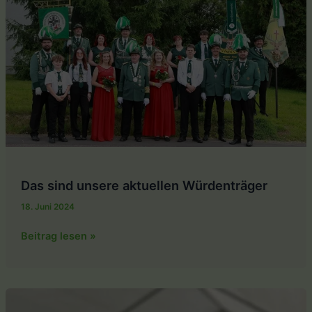
Das sind unsere aktuellen Würdenträger
18. Juni 2024
Das
Beitrag lesen »
sind
unsere
aktuellen
Würdenträger