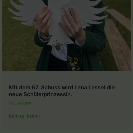
Mit dem 67. Schuss wird Lena Lessel die
neue Schülerprinzessin.
15. Juni 2024
Mit
Beitrag lesen »
dem
67.