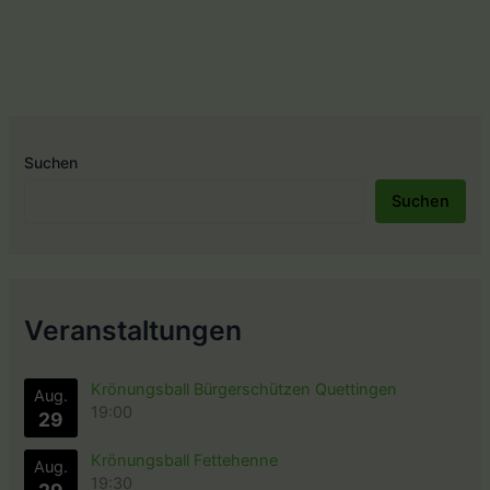
neue
Tellkönig.
Suchen
Suchen
Veranstaltungen
Krönungsball Bürgerschützen Quettingen
Aug.
19:00
29
Krönungsball Fettehenne
Aug.
19:30