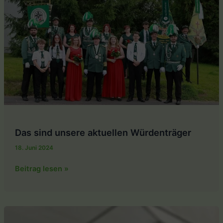
Das sind unsere aktuellen Würdenträger
18. Juni 2024
Das
Beitrag lesen »
sind
unsere
aktuellen
Würdenträger