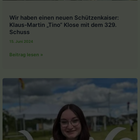
Wir haben einen neuen Schützenkaiser:
Klaus-Martin „Tino“ Klose mit dem 329.
Schuss
15. Juni 2024
Wir
Beitrag lesen »
haben
einen
neuen
Schützenkaiser:
Klaus-
Martin
„Tino“
Klose
mit
dem
329.