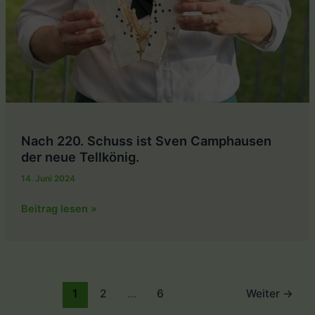
Nach 220. Schuss ist Sven Camphausen
der neue Tellkönig.
14. Juni 2024
Nach
Beitrag lesen »
220.
Schuss
ist
Sven
Camphausen
1
2
…
6
Weiter
→
der