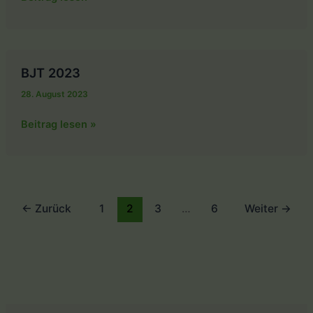
K1
BJT 2023
28. August 2023
BJT
Beitrag lesen »
2023
←
Zurück
1
2
3
…
6
Weiter
→