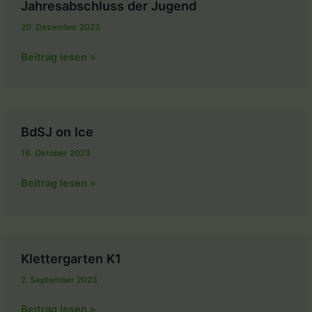
Jahresabschluss der Jugend
20. Dezember 2023
Jahresabschluss
Beitrag lesen »
der
Jugend
BdSJ on Ice
16. Oktober 2023
BdSJ
Beitrag lesen »
on
Ice
Klettergarten K1
2. September 2023
Klettergarten
Beitrag lesen »