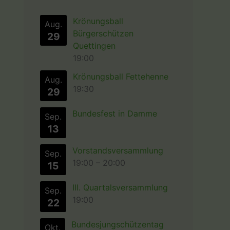
Krönungsball
Aug.
Bürgerschützen
29
Quettingen
19:00
Krönungsball Fettehenne
Aug.
19:30
29
Bundesfest in Damme
Sep.
13
Vorstandsversammlung
Sep.
19:00
–
20:00
15
III. Quartalsversammlung
Sep.
19:00
22
Bundesjungschützentag
Okt.