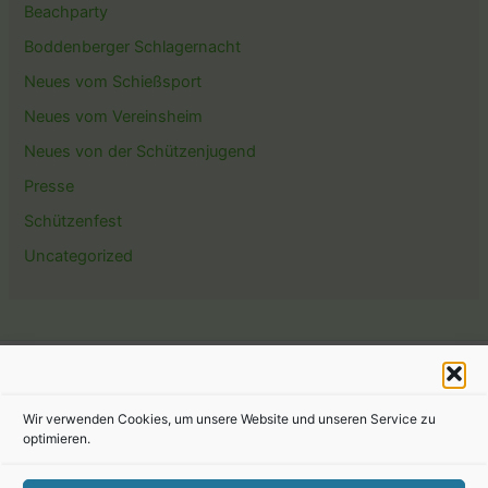
Beachparty
Boddenberger Schlagernacht
Neues vom Schießsport
Neues vom Vereinsheim
Neues von der Schützenjugend
Presse
Schützenfest
Uncategorized
Copyright © 2026 St. Hubertus Schützenbruderschaft |
Wir verwenden Cookies, um unsere Website und unseren Service zu
Präsentiert von
Astra-WordPress-Theme
optimieren.
Kontaktformular