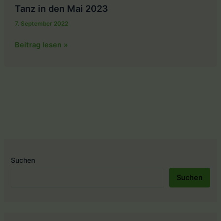
Tanz in den Mai 2023
7. September 2022
Tanz
Beitrag lesen »
in
den
Mai
2023
Suchen
Suchen