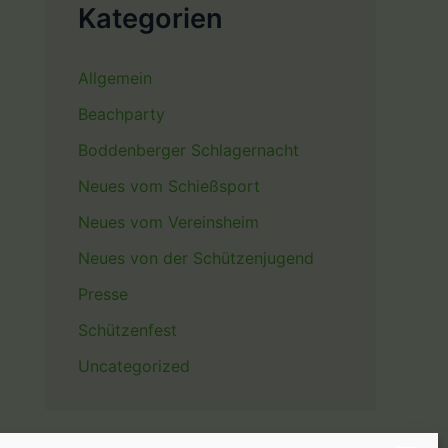
Kategorien
Allgemein
Beachparty
Boddenberger Schlagernacht
Neues vom Schießsport
Neues vom Vereinsheim
Neues von der Schützenjugend
Presse
Schützenfest
Uncategorized