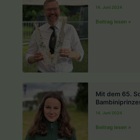
14. Juni 2024
Nach
Beitrag lesen »
220.
Schuss
ist
Sven
Camphausen
der
neue
Tellkönig.
Mit dem 65. Sc
Bambiniprinze
14. Juni 2024
Mit
Beitrag lesen »
dem