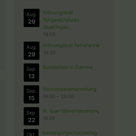
Krönungsball
Aug.
Bürgerschützen
29
Quettingen
19:00
Krönungsball Fettehenne
Aug.
19:30
29
Bundesfest in Damme
Sep.
13
Vorstandsversammlung
Sep.
19:00
–
20:00
15
III. Quartalsversammlung
Sep.
19:00
22
Bundesjungschützentag
Okt.