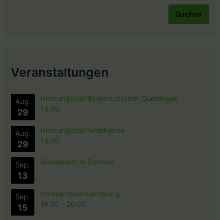
Suchen
Veranstaltungen
Krönungsball Bürgerschützen Quettingen
Aug.
19:00
29
Krönungsball Fettehenne
Aug.
19:30
29
Bundesfest in Damme
Sep.
13
Vorstandsversammlung
Sep.
19:00
–
20:00
15