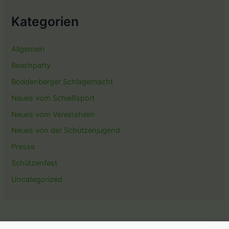
Kategorien
Allgemein
Beachparty
Boddenberger Schlagernacht
Neues vom Schießsport
Neues vom Vereinsheim
Neues von der Schützenjugend
Presse
Schützenfest
Uncategorized