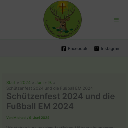
Zum
Inhalt
springen
Facebook
Instagram
Start
2024
Juni
9.
Schützenfest 2024 und die Fußball EM 2024
Schützenfest 2024 und die
Fußball EM 2024
Von
Michael
/
9. Juni 2024
Wir stehen kurz vor dem festlichen Höhepunkt unseres