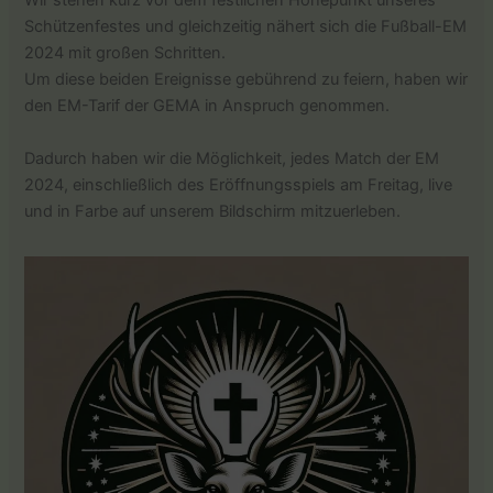
Schützenfestes und gleichzeitig nähert sich die Fußball-EM
2024 mit großen Schritten.
Um diese beiden Ereignisse gebührend zu feiern, haben wir
den EM-Tarif der GEMA in Anspruch genommen.
Dadurch haben wir die Möglichkeit, jedes Match der EM
2024, einschließlich des Eröffnungsspiels am Freitag, live
und in Farbe auf unserem Bildschirm mitzuerleben.