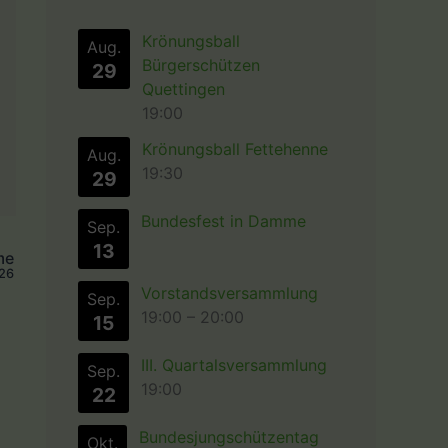
Krönungsball
Aug.
Bürgerschützen
29
Quettingen
19:00
Krönungsball Fettehenne
Aug.
19:30
29
Bundesfest in Damme
Sep.
13
me
026
Vorstandsversammlung
Sep.
19:00
–
20:00
15
III. Quartalsversammlung
Sep.
19:00
22
Bundesjungschützentag
Okt.