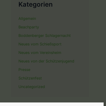
Kategorien
Allgemein
Beachparty
Boddenberger Schlagernacht
Neues vom Schießsport
Neues vom Vereinsheim
Neues von der Schützenjugend
Presse
Schützenfest
Uncategorized