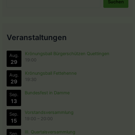
Suchen
Veranstaltungen
Krönungsball Bürgerschützen Quettingen
Aug.
19:00
29
Krönungsball Fettehenne
Aug.
19:30
29
Bundesfest in Damme
Sep.
13
Vorstandsversammlung
Sep.
19:00
–
20:00
15
III. Quartalsversammlung
Sep.