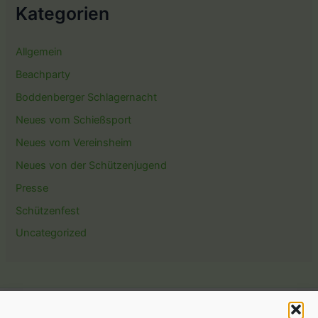
Kategorien
Allgemein
Beachparty
Boddenberger Schlagernacht
Neues vom Schießsport
Neues vom Vereinsheim
Neues von der Schützenjugend
Presse
Schützenfest
Uncategorized