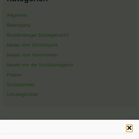
Allgemein
Beachparty
Boddenberger Schlagernacht
Neues vom Schießsport
Neues vom Vereinsheim
Neues von der Schützenjugend
Presse
Schützenfest
Uncategorized
Copyright © 2026 St. Hubertus Schützenbruderschaft |