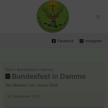
Zum
Inhalt
springen
Facebook
Instagram
Start
Bundesfest in Damme
Bundesfest in Damme
Von
Michael
/
30. Januar 2026
Bundesfest
13. September 2026
in
Damme