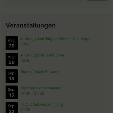
Veranstaltungen
Krönungsball Bürgerschützen Quettingen
Aug.
19:00
29
Krönungsball Fettehenne
Aug.
19:30
29
Bundesfest in Damme
Sep.
13
Vorstandsversammlung
Sep.
19:00
–
20:00
15
III. Quartalsversammlung
Sep.
19:00
22