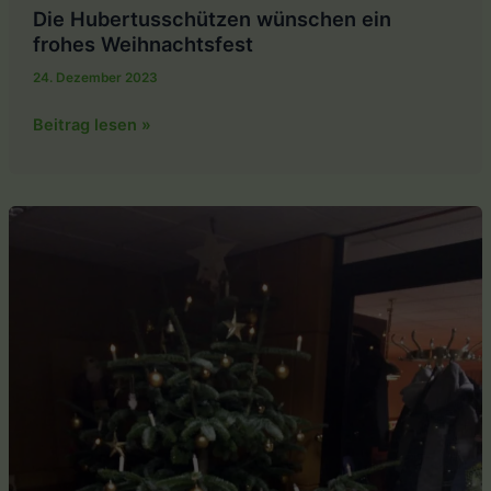
Die Hubertusschützen wünschen ein
frohes Weihnachtsfest
24. Dezember 2023
Die
Beitrag lesen »
Hubertusschützen
wünschen
ein
frohes
Weihnachtsfest